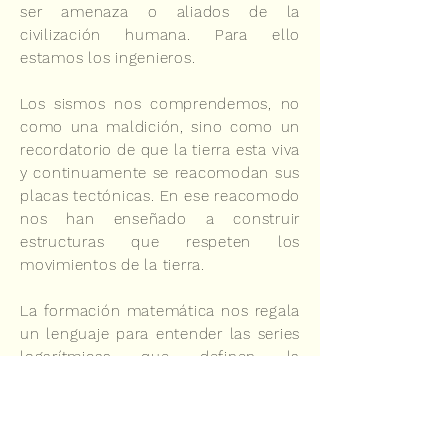
ser amenaza o aliados de la
civilización humana. Para ello
estamos los ingenieros.
Los sismos nos comprendemos, no
como una maldición, sino como un
recordatorio de que la tierra esta viva
y continuamente se reacomodan sus
placas tectónicas. En ese reacomodo
nos han enseñado a construir
estructuras que respeten los
movimientos de la tierra.
La formación matemática nos regala
un lenguaje para entender las series
logarítmicas que definen la
perfección del universo, o bien,
construyen las reglas fundamentales
de la construcción musical y de la