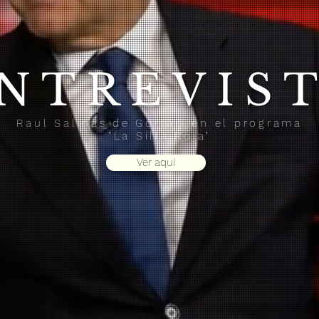
NTREVIS
Raul Salinas de Gortari en el programa
"La Silla Roja"
About
Ver aquí